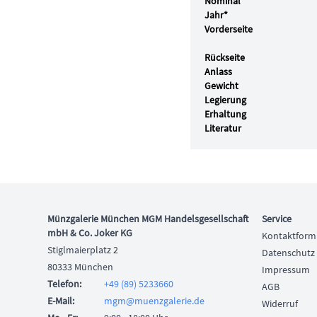
Nominal
Jahr*
Vorderseite
Rückseite
Anlass
Gewicht
Legierung
Erhaltung
Literatur
Münzgalerie München MGM Handelsgesellschaft
Service
mbH & Co. Joker KG
Kontaktform
Stiglmaierplatz 2
Datenschutz
80333 München
Impressum
Telefon
:
+49 (89) 5233660
AGB
E-Mail:
mgm@muenzgalerie.de
Widerruf