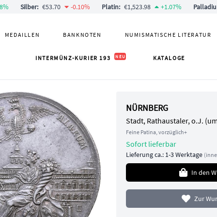
48
%
Silber
:
€53.70
-0.10
%
Platin
:
€1,523.98
+
1.07
%
Palladi
MEDAILLEN
BANKNOTEN
NUMISMATISCHE LITERATUR
NEU
INTERMÜNZ-KURIER 193
KATALOGE
NÜRNBERG
Stadt, Rathaustaler, o.J. (u
Feine Patina, vorzüglich+
Sofort lieferbar
Lieferung ca.: 1-3 Werktage
(
inne
In den 
Zur Wun