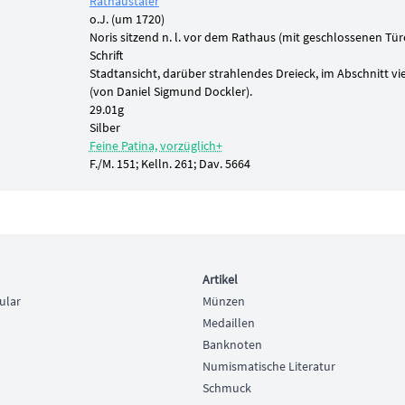
Rathaustaler
o.J. (um 1720)
Noris sitzend n. l. vor dem Rathaus (mit geschlossenen Tür
Schrift
Stadtansicht, darüber strahlendes Dreieck, im Abschnitt vier
(von Daniel Sigmund Dockler).
29.01g
Silber
Feine Patina, vorzüglich+
F./M. 151; Kelln. 261; Dav. 5664
Artikel
ular
Münzen
Medaillen
Banknoten
Numismatische Literatur
Schmuck