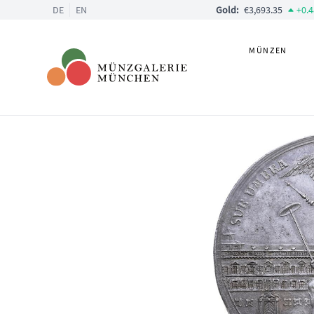
DE
EN
Gold:
€3,693.35
+
0.
MÜNZEN