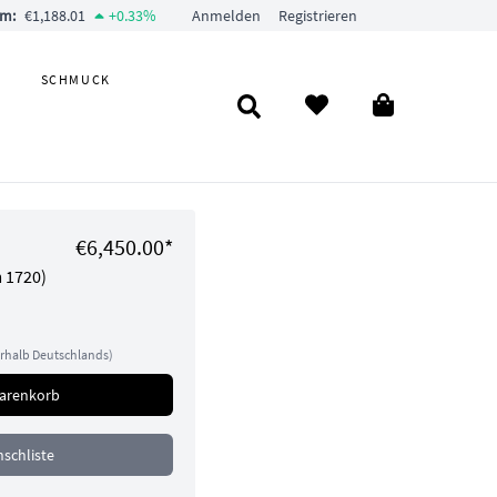
um:
€1,188.01
+
0.33
%
Anmelden
Registrieren
SCHMUCK
€6,450.00*
m 1720)
rhalb Deutschlands
)
Warenkorb
schliste