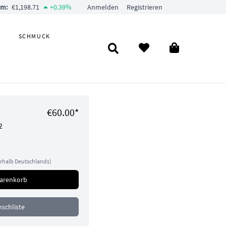
um:
€1,198.71
+
0.39
%
Anmelden
Registrieren
SCHMUCK
€60.00*
2
rhalb Deutschlands
)
Warenkorb
schliste