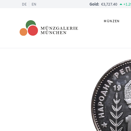
DE
EN
Gold:
€3,727.40
+
1.2
MÜNZEN