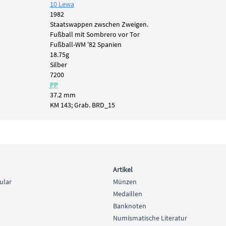
10 Lewa
1982
Staatswappen zwschen Zweigen.
Fußball mit Sombrero vor Tor
Fußball-WM '82 Spanien
18.75g
Silber
7200
PP
37.2 mm
KM 143; Grab. BRD_15
Artikel
ular
Münzen
Medaillen
Banknoten
Numismatische Literatur